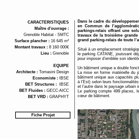
Dans le cadre du développemen
CARACTERISTIQUES
en Commun de l’agglomératio
Maître
d'ouvrage :
parkings-relais offrant une sol
Grenoble Habitat
- SMTC
travaux de la troisième grande
grand parking-relais de toute l
Surface plancher :
16 645 m²
Montant travaux :
8 160 000€
Situé à un emplacement stratégique
Lieu :
Grenoble
le parking CATANE, jouissant déjà 
pour imposer d’emblée son identité 
EQUIPE
Un bâtiment unique a double fonct
Architecte :
Tomasini Design
La mise en forme matérielle du pr
bâtiment unique aux capacités plu
Economiste :
IBSE
à l’Est) selon leurs fonctionnalité
BET Structures :
IBSE
et l’autre dans le paysage urbain 
BET Fluides :
GECC-AICC
Le parking compte 499 places, le
cœur de bâtiment.
BET VRD :
GRAPHYT
Fiche Projet